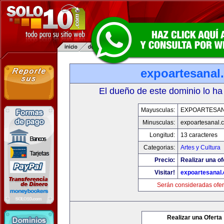
expoartesanal
El dueño de este dominio lo ha
Mayusculas:
EXPOARTESA
Minusculas:
expoartesanal.
Longitud:
13 caracteres
Categorias:
Artes y Cultura
Precio:
Realizar una of
Visitar!
expoartesanal
Serán consideradas ofer
Realizar una Oferta