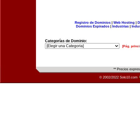
Registro de Dominios
|
Web Hosting
|
D
Dominios Expirados
|
Industrias
|
Indu
Categorías de Dominio:
[Pág. princi
** Precios expre
© 2002/2022 Solo10.com