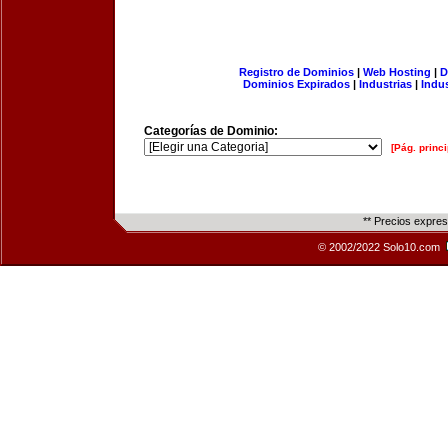
Registro de Dominios
|
Web Hosting
|
D
Dominios Expirados
|
Industrias
|
Indu
Categorías de Dominio:
[Pág. princi
** Precios expre
© 2002/2022 Solo10.com