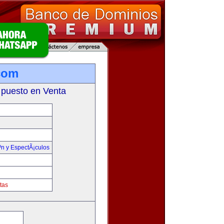
com
 puesto en Venta
³n y EspectÃ¡culos
tas