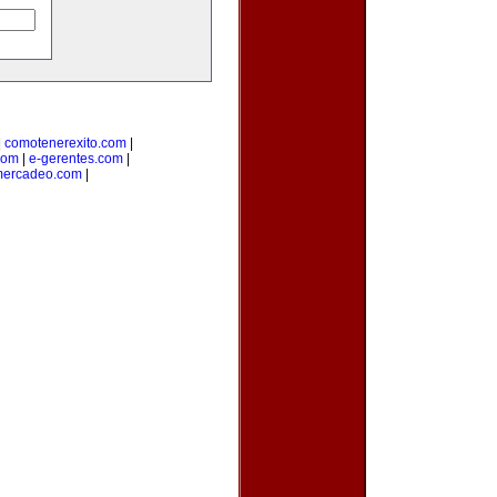
|
comotenerexito.com
|
com
|
e-gerentes.com
|
mercadeo.com
|