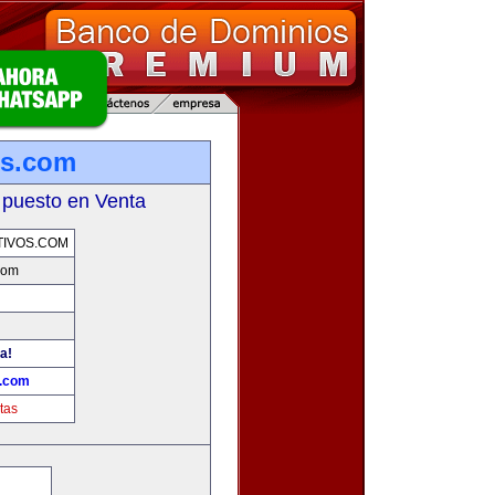
os.com
 puesto en Venta
TIVOS.COM
.com
a!
s.com
tas