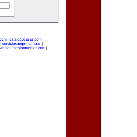
.com
|
catalogocasas.com
|
|
serviciosempresas.com
|
versioneseninmuebles.com
|