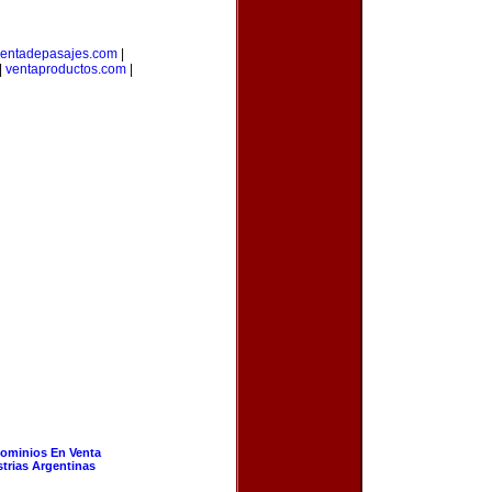
entadepasajes.com
|
|
ventaproductos.com
|
ominios En Venta
strias Argentinas